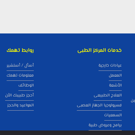
خدمات المركز الطبى
روابط تهمك
عيادات خارجية
أسأل / أستشير
المعمل
معلومات تهمك
الأشعة
الوظائف
العلاج الطبيعى
أحجز طبيبك الاْن
ين
فسيولوجيا الجهاز العصبى
المواعيد والحجز
السمعيات
برامج وعروض طبية