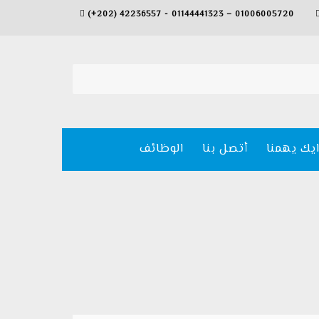
(+202) 42236557 - 01144441323 – 01006005720
ايك يهمنا
أتصل بنا
الوظائف