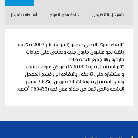
الهيكل التنظيمى
كلمة مدير المركز
أهــــداف المركز
*انشاء المركز الطبى عصفور(اسرتنا) عام 2007 بتكلفه
بلغت نحو عشرون مليون جنيه ويحتوى على عيادات
خارجيه بها جميع التخصصات.
*تم استقبال نحو (1.700.000) مريض سواء كشف
واستشاره حتى تاريخه ، بالاضافه الى قسم المعمل
والذى استقبل نحو(793306) مريض، وكذلك قسم
الاشعه والذى تمت من خلاله عمل نحو (169433) أشعه.