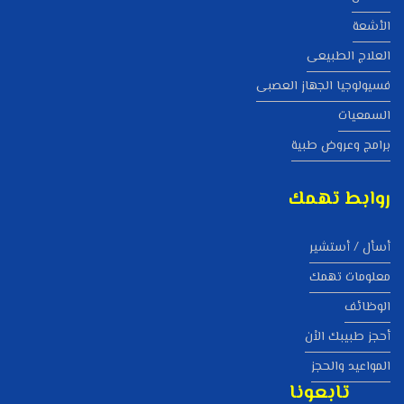
الأشعة
العلاج الطبيعى
فسيولوجيا الجهاز العصبى
السمعيات
برامج وعروض طبية
روابط تهمك
أسأل / أستشير
معلومات تهمك
الوظائف
أحجز طبيبك الاْن
المواعيد والحجز
تابعونا