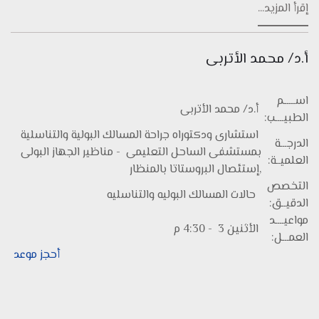
إقرأ المزيد...
أ.د/ محمد الأتربى
اســـــم
أ.د/ محمد الأتربى
الطبيــــب:
استشارى ودكتوراه جراحة المسالك البولية والتناسلية
الدرجـــة
بمستشفى الساحل التعليمى - مناظير الجهاز البولى
العلميــة:
,إستئصال البروستاتا بالمنظار
التخصص
حالات المسالك البوليه والتناسليه
الدقيــق:
مواعيــــد
الأثنين 3 - 4:30 م
العمـــل:
أحجز موعد