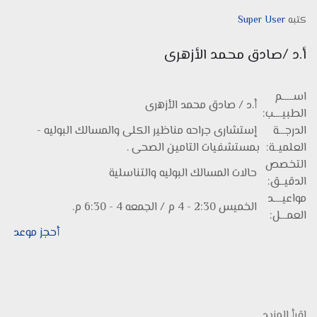
كتبه
Super User
أ.د /صادق محمد الأزهرى
اســـــم
أ.د / صادق محمد الأزهرى
الطبيــــب:
الدرجـــة
إستشارى جراحه مناظير الكلى والمسالك البوليه -
العلميــة:
بمستشفيات التامين الصحى .
التخصص
حالات المسالك البوليه والتناسلية
الدقيــق:
مواعيــــد
الخميس 2:30 - 4 م / الجمعه 4 - 6:30 م.
العمـــل:
أحجز موعد
إقرأ المزيد...