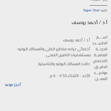
كتبه
Super User
أ.د / أحمد يوسف
اســـــم
أ.د / أحمد يوسف
الطبيــــب:
الدرجـــة
أخصائى جراحه مناظير الكلى والمسالك البوليه -
العلميــة:
بمستشفيات التامين الصحى .
التخصص
حالات المسالك البوليه والتناسلية
الدقيــق:
مواعيــــد
الأحد - الثلاثاء 4:30 - 6 م .
العمـــل:
أحجز موعد