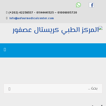
(+202) 42236557 - 01144441323 – 01006005720
info@asfourmedicalcenter.com