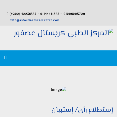
(+202) 42236557 - 01144441323 – 01006005720
info@asfourmedicalcenter.com
إستطلاع رأى/ إستبيان