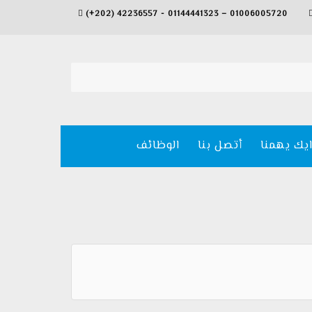
(+202) 42236557 - 01144441323 – 01006005720
ايك يهمنا
أتصل بنا
الوظائف