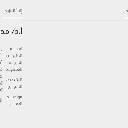
...
إقرأ المزيد...
أ.د/ م
اســـــم
أ.
الطبيــــب:
الدرجـــة
أس
العلميــة:
ال
حا
التخصص
ال
الدقيــق:
ال
مواعيــــد
السبت
العمـــل: