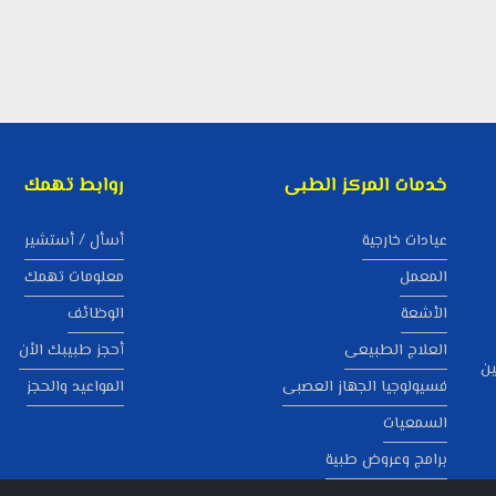
خدمات المركز الطبى
روابط تهمك
عيادات خارجية
أسأل / أستشير
المعمل
معلومات تهمك
الأشعة
الوظائف
العلاج الطبيعى
أحجز طبيبك الاْن
ين
فسيولوجيا الجهاز العصبى
المواعيد والحجز
السمعيات
برامج وعروض طبية