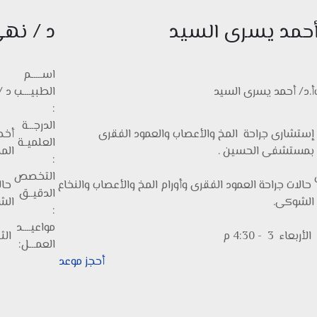
 أحمد يسرى السيد
د / نهى
اســـــم
أ.د/ أحمد يسرى السيد
الطبيــــب
د /
:
الدرجـــة
إستشارى جراحة المخ والأعصاب والعمود الفقرى
أخص
العلميــة
بمستشفى الحسين .
المخ
:
التخصص
حالات جراحة العمود الفقرى وأورام المخ والأعصاب والنخاع
حال
الدقيــق
الشوكى.
الش
:
مواعيــــد
الأربعاء 3 - 4:30 م
الثلاثاء
العمـــل:
أحجز موعد