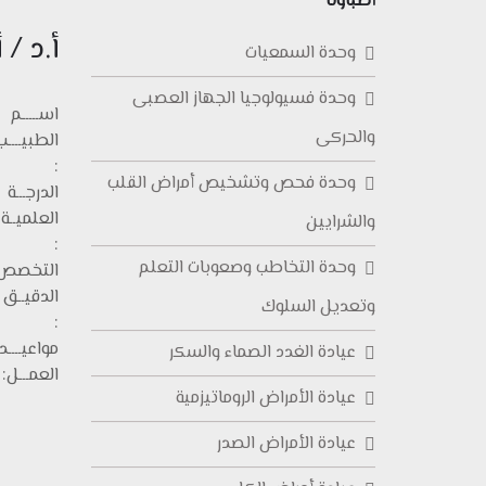
أطباؤنا
أ.د /
وحدة السمعيات
وحدة فسيولوجيا الجهاز العصبى
اســـــم
والحركى
الطبيــــب
:
وحدة فحص وتشخيص أمراض القلب
الدرجـــة
العلميــة
والشرايين
:
وحدة التخاطب وصعوبات التعلم
التخصص
الدقيــق
وتعديل السلوك
:
مواعيــــد
عيادة الغدد الصماء والسكر
العمـــل:
عيادة الأمراض الروماتيزمية
عيادة الأمراض الصدر