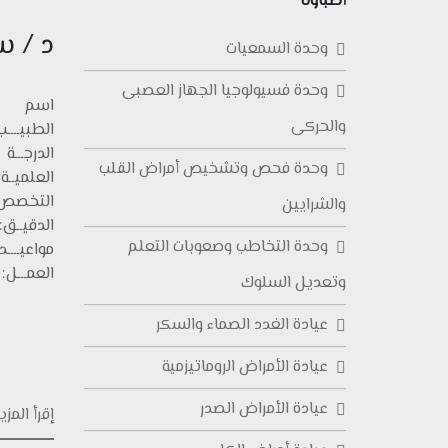
أطباؤنا
د / 
وحدة السمعيات
وحدة فسيولوجيا الجهاز العصبى
اسم
والحركى
الطبيــــ
الدرجـــة
وحدة فحص وتشخيص أمراض القلب
العلميــة
التخصص
والشرايين
الدقيــق:
وحدة التخاطب وصعوبات التعلم
مواعيــــد
العمـــل:
وتعديل السلوك
عيادة الغدد الصماء والسكر
عيادة الأمراض الروماتيزمية
عيادة الأمراض الصدر
إقرأ المزيد