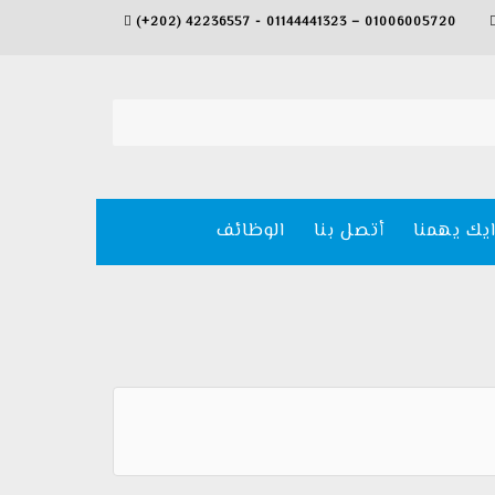
(+202) 42236557 - 01144441323 – 01006005720
ايك يهمنا
أتصل بنا
الوظائف