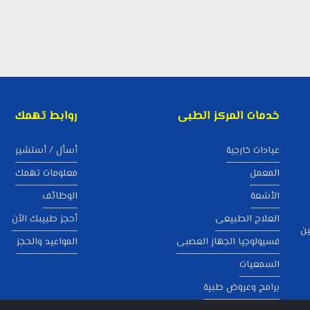
خدمات المركز الطبى
روابط تهمك
عيادات خارجية
أسأل / أستشير
المعمل
معلومات تهمك
الأشعة
الوظائف
العلاج الطبيعى
أحجز طبيبك الاْن
ين
فسيولوجيا الجهاز العصبى
المواعيد والحجز
السمعيات
برامج وعروض طبية