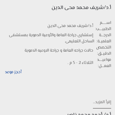
أ.د/شريف محمد محى الدين
اســـــم
أ.د/شريف محمد محى الدين
الطبيــــب:
الدرجـــة
إستشارى جراحة العامة والأوعية الدموية بمستشفى
العلميــة:
الساحل التعليمى.
التخصص
حالات جراحه العامة و جراحة الاوعيه الدموية
الدقيــق:
مواعيــــد
الثلاثاء 2 - 5 م .
العمـــل:
أحجز موعد
إقرأ المزيد...