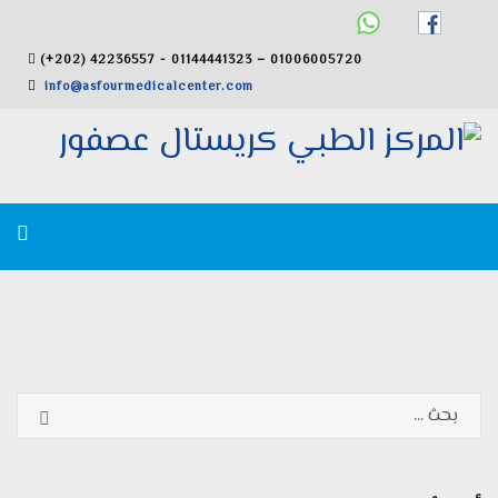
(+202) 42236557 - 01144441323 – 01006005720
info@asfourmedicalcenter.com