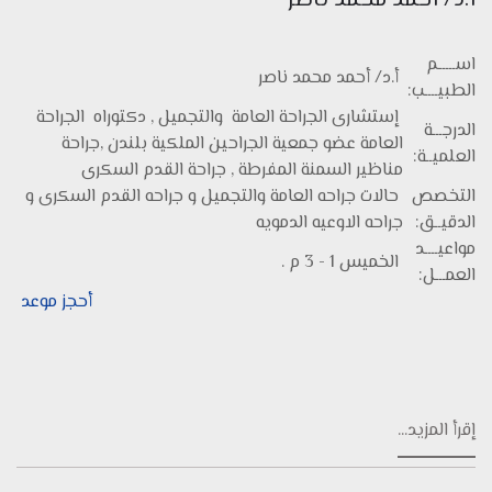
أ.د/ أحمد محمد ناصر
اســـــم
أ.د/ أحمد محمد ناصر
الطبيــــب:
إستشارى الجراحة العامة والتجميل , دكتوراه الجراحة
الدرجـــة
العامة عضو جمعية الجراحين الملكية بلندن ,جراحة
العلميــة:
مناظير السمنة المفرطة , جراحة القدم السكرى
التخصص
حالات جراحه العامة والتجميل و جراحه القدم السكرى و
الدقيــق:
جراحه الاوعيه الدمويه
مواعيــــد
الخميس 1 - 3 م .
العمـــل:
أحجز موعد
إقرأ المزيد...