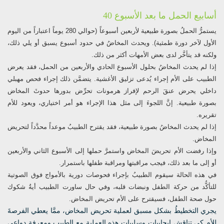
أسابيع الحمل ما بعد الأسبوع 40
يستمرُّ الحملُ بصورة طبيعية لأربعين أسبوعاً (حوالي 280 يوماً اعتباراً من اليوم
الأول لآخر دورة طمثية). ويحدث المخاضُ في حدود أسبوع يسبق أو يلي ذلك،
ولكنه قد يتأخَّر لدى بعض الأمهات أكثر من ذلك.
إذا لم يحدث المخاضُ بحلول الأسبوع الحادي والأربعين من الحمل، فقد يعرض
الطبيب على الأم إجراء يُدعى تزليق الأغشية. يتضمَّن ذلك إجراء فحص مهبلي
داخلي يحرض عنقَ الرحم لإفراز هرمونات تحرِّض بدورها حدوثَ المخاض
بصورة طبيعية. إنَّ اللجوءَ إلى مثل هذا الإجراء هو أمر اختياري، ويعود للأم
تقريره.
إذا لم يحدث المخاضُ بصورة طبيعية، فقد يقترح الطبيبُ موعداً محدَّداً لتحريض
المخاض.
وإذا رفضت الأم تحريضَ المخاض واستمرَّ حملها إلى الأسبوع الثاني والأربعين
أو إلى ما بعد ذلك، فيجب مراقبتها ومراقبة طفلها باستمرار.
في هذه الحالة سيقوم الطبيبُ بإجراء فحوصات دورية بالأمواج فوق الصوتية
للتأكُّد من حركة الطفل ونبضات قلبه، وفي حال ساورت الطبيب أيةُ شكوك
حول صحة الطفل، فسيقترح على الأم تحريض المخاض.
يجري التخطيطُ بشكل مسبق لعملية تحريض المخاض، ممَّا يعطي الفرصةَ
للأم كي تناقش إيجابيات وسلبيات هذه العملية مع الطبيب ومعرفة دواعي