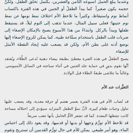
وعندما يبلغ الحملُ أسبوعه الثامن والعشرين، يكتمل تخلُّق الطفل، ولكنَّ
حجمه يكون صغيراً. كما يبدأ الطفلُ أو الجنين في هذه الفترة باكتساب
أنماط نوم واستيقاظ، وكثيراً ما تلاحظ الأم اختلافَ نمط نومها عن نمط
نوم جنينها؛ فعلى سبيل المثال، عندما تذهب إلى النوم ليلاً، قد يستيقظ
طفلها ويبدأ بالركل. وابتداءً من هذا الأسبوع يصبح بالإمكان الإصغاء إلى
ضربات قلب الطفل باستخدام سمَّاعة طبية، كما يمكن للزوج الإصغاء إليها
بوضع أذنه على بطن الأم، ولكن قد يصعب عليه إيجاد النقطة الأمثل
للإصغاء.
يصبح الطفلُ في هذه الفترة مغطىً بطبقة بيضاء دهنية تُدعى الطِّلاء، ويُعتقد
أنَّها تقوم بدورٍ في حماية جلد الجنين في أثناء سباحته في السائل الأمنيوسي.
وغالباً ما تتلاشى طبقةُ الطلاء قبل الولادة.
التغيُّرات عند الأم
قد تُصاب الأم في هذه الفترة بعسر هضم أو حرقة معدية، وقد يصعب عليها
تناول وجبات طعام كبيرة، لأنَّ نموَّ الطفل المتزايد سيؤدي إلى احتلاله مساحة
كانت تشغلها المعدة. كما قد تشعر الأمُّ الحامل بأنها تتعب سريعاً.
قد تلاحظ الأم تورُّمَ وجهها أو يديها أو قدميها، وقد يعود ذلك إلى احتباس
الماء، وهو أمر طبيعي. يمكن للأم في حال تورُّم القدمين أن تستريح وتقوم