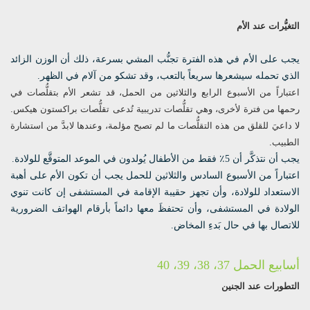
التغيُّرات عند الأم
يجب على الأم في هذه الفترة تجنُّب المشي بسرعة، ذلك أن الوزن الزائد
الذي تحمله سيشعرها سريعاً بالتعب، وقد تشكو من آلام في الظهر.
اعتباراً من الأسبوع الرابع والثلاثين من الحمل، قد تشعر الأم بتقلُّصات في
رحمها من فترة لأخرى، وهي تقلُّصات تدريبية تُدعى تقلُّصات براكستون هيكس.
لا داعيَ للقلق من هذه التقلُّصات ما لم تصبح مؤلمة، وعندها لابدَّ من استشارة
الطبيب.
يجب أن نتذكَّر أن 5٪ فقط من الأطفال يُولدون في الموعد المتوقَّع للولادة.
اعتباراً من الأسبوع السادس والثلاثين للحمل يجب أن تكون الأم على أهبة
الاستعداد للولادة، وأن تجهز حقيبة الإقامة في المستشفى إن كانت تنوي
الولادة في المستشفى، وأن تحتفظَ معها دائماً بأرقام الهواتف الضرورية
للاتصال بها في حال بَدءِ المخاض.
أسابيع الحمل 37، 38، 39، 40
التطورات عند الجنين