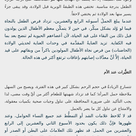
الطفل بدرجة مناسبة. تختفي هذه الطبقةُ الوبرية قبل الولادة، وقد يبقى جزءٌ
يسير منها بعد الولادة ثم يختفي لاحقاً.
عندما يبلغ الحملُ أسبوعَه الرابع والعشرين، تزداد فرص الطفل بالنجاة
فيما لو وُلد بشكل مبكِّر، في حين لا يتمكَّن معظم الأطفال الذين يولدون
قبل ذلك من البقاء على قيد الحياة، لأن أعضاءهم الحيوية لم تنضج بعد بما
فيه الكفاية. تزيد العنايةُ المقدَّمة في وحدات العناية لحديثي الولادة
(الحاضنات) من فرص نجاة الأطفال المولودين باكراً من وبقائهم على قيد
الحياة، إلاَّ أنَّ معدَّلات إصابتهم بإعاقات ترتفع أكثر في هذه الحالة.
التغيُّرات عند الأم
تتسارع الزيادةُ في حجم الرحم بشكل كبير في هذه الفترة، ويصبح من السهل
ملاحظة حمل المرأة؛ كما قد تزداد شهيتها للطعام أكثر من أيِّ وقت مضى، لذا
يجب التأكيد على ضرورة المحافظة على تناول وجبات صحية بكميات معقولة،
والامتناع عن تناول كل ما يضر بالحمل.
قد لا تُلاحظ علامات الشد أو التمطُّط عند جميع النساء الحوامل، وعند
ظهورها فإنَّ ذلك يكون بحدود الأسبوع الثاني والعشرين إلى الرابع
والعشرين من الحمل. قد تظهر تلك العلاماتُ على البطن أو الصدر أو