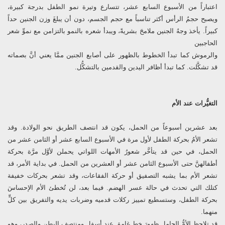
اعتباراً من الأسبوع السابع عشر، تتسارع وتيرة نمو الطفل بدرجة كبيرة،
ويصبح حجمُ الرأس أكثر تناسباً مع حجم الجسم، دون أن يبلغَ وزن الجنين حداً
كبيراً. يأخذ وجهُ الجنين ملامحَ بشريةً، ويبدأ شعره بالنمو بالتزامن مع نموِّ شعر
الحاجبين
والرموش كما تبدأ الخطوط بالظهور على أصابع الجنين ممَّا يعني أنَّ بصماته
قد تشكَّلت. كما تبدأ أظافر اليدين والقدمين بالتشكُّل.
التغيُّرات عند الأم
بعد عشرين أسبوعاً من الحمل، يكون قد انتصف الطريق نحو الولادة. وقد
تشعر الأمُ بحركة الطفل لأول مرة في الأسبوع السابع عشر أو الثامن عشر من
الحمل، في حين قد يتأخَّر شعورُ الأمهات اللواتي يحملن لأوَّل مرَّة بحركة
أطفالهنَّ حتى الأسبوع الثامن عشر أو العشرين من الحمل. في بداية الأمر، قد
تشعر الأم بما يشبه التصفيق أو حركة الفقاعات، وقد تشعر بحركات خفيفة
كتلك التي تحدث في حالة عسر الهضم. فيما بعد، لن تُخطئ الأم الإحساسَ
بحركة الطفل، وستسطيع تمييز ركلات قدميه وضربات يديه والتفريق بين كلٍّ
منهما.
قد تلاحظ الأمُّ الحامل ظهورَ خط غامق عند أسفل ومنتصف البطن والصدر، وهو