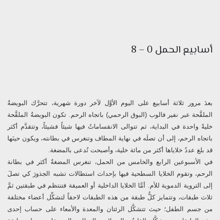
أسابيع الحمل 0 – 8
بعدَ مرور ثلاثة أسابيع على اليوم الأوَّل لآخر دورة شهرية، تتحرَّك البويضةُ
الملقَّحة عبر نفير فالوب (البوق الرحمي) باتجاه الرحم. تكون البويضةُ الملقَّحة
خليةً واحدة في البداية، ثم تتوالى الانقساماتُ فيها شيئاً فشيئاً، وتتقدَّم أكثر
باتجاه الرحم، إلى أن تصلَه في نهاية المطاف وتنغرس في بطانته، ويكون حينَها
قد بلغ عددُ خلاياها أكثر من مائة خلية، وأصبحت تُدعى بالمضغة.
في الأسبوعين الرابع والخامس من الحمل، تنغرس المضغةُ أكثر في بطانة
الرحم، وتقوم الخلايا السطحية فيها بإحداث استطالات تشبه الجذورَ كي تصلَ
إلى التروية الدموية للأم. أمَّا الخلايا الداخلية أو العميقة فتنتظم في طبقتين ثمَّ
ثلاث طبقات، وتتمايز كلُّ طبقة من هذه الطبقات لاحقاً لتشكِّل أعضاء مختلفة
من جسم الطفل؛ حيث تتشكَّل الرئتان والمعدة والأمعاء على حساب إحدى