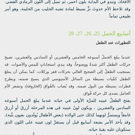
الأفخاذ، وتبدو في البداية بلون أحمر، ثم تميل إلى اللون الرمادي الفضي.
وقد تلاحظ الأم حدوثَ نزٍّ بسيط لمادة تشبه الحليب من الحلمة، وهو أمر
طبيعي تماماً.
أسابيع الحمل 25، 26، 27، 28
التطورات عند الطفل
عندما يبلغ الحملُ أسبوعه الخامس والعشرين أو السادس والعشرين، تصبح
حركات الطفل أكثر شدةً ووضوحاً، وقد يبدي استجاباتٍ للمس والأصوات. قد
يستجيب الطفلُ إلى الضجيج العالي بحركات قفز وركلات. كما يمكن أن يبتلعَ
الطفل كمِّيات بسيطة من السائل الأمنيوسي الذي يسبح ضمنه، ويطرح
قطرات بسيطة من البول ضمنه. وقد يُصاب بالفُواق (الحازوقة)، وتشعر الأم
الحامل بصدى كل حركة فُواق.
يفتح الطفلُ عينيه للمرَّة الأولى في حياته عندما يبلغ الحمل أسبوعه
السادس والعشرين ، ويكون لونُ عينيه في هذه المرحلة أزرقَ أو أزرقَ
غامقاً ويستمرُّ لونهما كذلك حتى الولادة (بعض الأطفال يُولَدون بعيون بنِّية)،
وقد يأخذ الأمر بضعة أسابيع قبل أن يستقرَّ لون عينيه على اللون الذي
ستكونان عليه بقيةَ حياته.