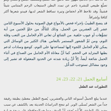
تصبُّغ طبيعي للبشرة ناجم عن تمدد البطن لاستيعاب الرحم المتنامي شيئاً
فشيئاً. وقد تلاحظ الأم انخفاضَ وتيرة تساقط الشعر لديها، فيبدو شعرها أكثر
كثافةً وإشراقاً.
قد ينصح الطبيبُ بإجراء فحص بالأمواج فوق الصوتية بحلول الأسبوع الثامن
عشر إلى العشرين من الحمل، وذلك للتأكُّد من خلوِّ الجنين من أية
تشوُّهات أو عيوب خلقية. من الشائع أن تعاني الأم الحامل من التعب وقلة
النوم، ومن ثَمَّ الشعور المستمر بالنعاس. هناك الكثير من الوسائل التي
يمكن للأم الحامل اللجوء إليها لمساعدتها على النوم، كوضع وسادات لدعم
بطنها المتزايد في الحجم. كما أنَّ معاناة الأم الحامل من الصداع في أثناء
الحمل شائعة أيضاً، إلاَّ أنَّ زيادة شدته عن الحدود المعقولة قد تشير إلى
وجود مشاكل تستوجب التدخُّل.
أسابيع الحمل 21، 22، 23، 24
التطورات عند الطفل
عندما يبلغ الحملُ أسبوعَه الثاني والعشرين، يُصبح الطفل مغطىً بطبقة رقيقة
جداً من الشعر تُسمَّى الوبر. لم تنجح الدراساتُ الحديثة بعد بالكشف عن سبب
وجود تلك الطبقة، إلاَّ أنه يُعتقد أنَّ الهدف منها هو المحافظة على درجة حرارة