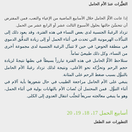
التغيُّرات عندَ الأم الحامل
إذا عانت الأمُّ الحامل خلال الأسابيع الماضية من الإعياء والتعب، فمن المفترض
أن تتحسَّنَ حالتها بحلول الأسبوع الثالث عشر أو الرابع عشر من الحمل.
تزداد الرغبةُ الجنسية لدى بعض النساء في هذه الفترة، وقد يعود ذلك إلى
التبدُّلات الهرمونية التي تحدث في أثناء الحمل أو إلى زيادة التدفُّق الدموي
في منطقة الحوض؛ في حين لا تتبدَّل الرغبة الجنسية لدى مجموعة أخرى
من النساء، وكل ذلك طبيعيٌ تماماً.
ستلاحظ الأمُّ الحامل في هذه الفترة تبارزاً بسيطاً في بطنها نتيجةً لزيادة
حجم الرحم وتحرُّكه نحو الأعلى، ونتيجة لذلك تزداد رغبةُ الأم الحامل
بالتبوُّل بسبب ضغط الرحم على المثانة.
ينبغي على الأم الحامل مراجعة الطبيب في حال شعورها بأية آلام في
أثناء التبوُّل. فمن المحتمل أن تُصابَ الأم بالتهابات بولية في أثناء الحمل،
وهو ما ينبغي معالجته سريعاً لتجنُّب انتقال العدوى إلى الكلى.
أسابيع الحمل 17، 18، 19، 20
التطورات عند الطفل