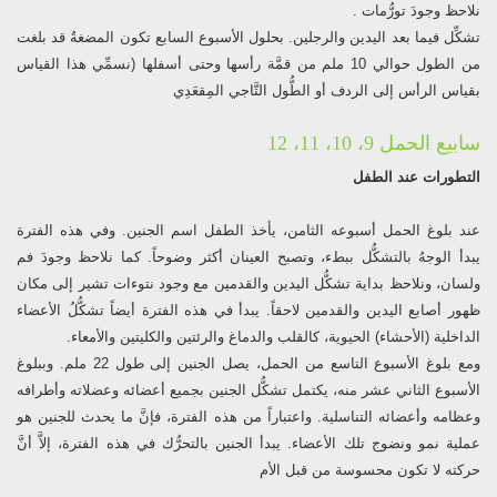
نلاحظ وجودَ تورُّمات .
تشكِّل فيما بعد اليدين والرجلين. بحلول الأسبوع السابع تكون المضغةُ قد بلغت
من الطول حوالي 10 ملم من قمَّة رأسها وحتى أسفلها (نسمِّي هذا القياس
بقياس الرأس إلى الردف أو الطُّول التَّاجي المِقعَدِي
سابيع الحمل 9، 10، 11، 12
التطورات عند الطفل
عند بلوغ الحمل أسبوعه الثامن، يأخذ الطفل اسم الجنين. وفي هذه الفترة
يبدأ الوجهُ بالتشكُّل ببطء، وتصبح العينان أكثر وضوحاً. كما نلاحظ وجودَ فم
ولسان، ونلاحظ بداية تشكُّل اليدين والقدمين مع وجود نتوءات تشير إلى مكان
ظهور أصابع اليدين والقدمين لاحقاً. يبدأ في هذه الفترة أيضاً تشكُّلُ الأعضاء
الداخلية (الأحشاء) الحيوية، كالقلب والدماغ والرئتين والكليتين والأمعاء.
ومع بلوغ الأسبوع التاسع من الحمل، يصل الجنين إلى طول 22 ملم. وببلوغ
الأسبوع الثاني عشر منه، يكتمل تشكُّل الجنين بجميع أعضائه وعضلاته وأطرافه
وعظامه وأعضائه التناسلية. واعتباراً من هذه الفترة، فإنَّ ما يحدث للجنين هو
عملية نمو ونضوج تلك الأعضاء. يبدأ الجنين بالتحرُّك في هذه الفترة، إلاَّ أنَّ
حركته لا تكون محسوسة من قبل الأم