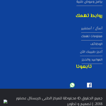
برامج وعروض طبية
روابط تهمك
أسأل / أستشير
معلومات تهمك
الوظائف
أحجز طبيبك الاْن
المواعيد والحجز
تابعونا
جميع الحقوق © محفوظة للمركز الطبى كريستال عصفور
2018. | تصميم و تطوير