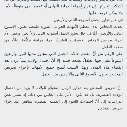
التفكير بإجرائها. إن قرار إجراء العملية النهائي أو عدمه يبقى منوطاً بالأم،
ولا يمكن فرضه عليها.
في حال تجاوز الحمل أسبوعه الثاني والأربعين
يحدث المخاضُ لدى معظم الأمهات الحوامل بصورة طبيعية بحلول الأسبوع
الثاني والأربعين. أمَّا في حال تجاوز الحمل أسبوعه الثاني والأربعين ورفض الأم
إجراء تحريض المخاض، فسيقترح الطبيبُ إجراءَ مراقبة مكثَّفة للتأكُّد من
سلامة الطفل.
على الرغم من أنَّ معظم حالات الحمل التي تتجاوز مدتها اثنين وأربعين
أسبوعاً يبقى فيها الطفلُ بصحة جيدة، إلا أنَّ احتمال ولادته ميتاً يزداد بعد
انقضاء هذه المدة، ولهذا السبب تُنصح جميع الأمهات بإجراء تحريض
المخاض بحلول الأسبوع الثاني والأربعين من الحمل.
.إنَّ تحريض المخاض بعد تجاوز الزمن المتوقَّع للولادة لا يزيد من احتمال
الولادة القيصرية، بل قد يكون الأمر على العكس من ذلك، إذ تشير بعضُ
الدراسات إلى أنَّ احتمالات اللجوء إلى العملية القيصرية تتناقص عند إجراء
تحريض المخاض