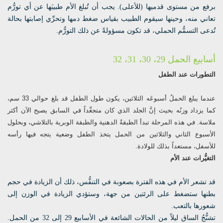
برفع من مستوى قدميها (للأعلى). يجب أن تُبلغ الأم طبيبَها عن أي تورُّم
تعاني منه، وحينها سيقوم الطبيب بقياس ضغط دمها وتحرِّي إصابتها بحالة
تُدعى التسمُّم الحملي، قد تكون مسؤولةً عن ذلك التورُّم.
أسابيع الحمل 29، 30، 31، 32
التطورات عند الطفل
عندما يبلغ الحملُ أسبوعَه الثلاثين، يكون طول الطفل قد بلغ حوالي 33 سم،
كما يزداد وزنُه بحيث إنَّ الجلد الذي كان متجعِّداً في السابق يصبح الآن أكثر
ملاسة. في هذه المرحلة تبدأ الطبقةُ الدهنية والطبقة الوبرية بالتلاشي، وبحلول
الأسبوع الثاني والثلاثين من الحمل يتخذ الطفل وضعية يتجه فيها رأسه
للأسفل، مستعداً بذلك للولادة.
التغيُّرات عند الأم
قد تشعر الأم في هذه الفترة بصعوبة في التنفُّس، ذلك أن الزيادة في حجم
بطنها ستضغط على الرئتين من جهة، وستؤدي الزيادة في الوزن إلى
شعورها بالتعب.
تشنُّجُ الساق ليلاً من الحالات الشائعة في الأسابيع 29 إلى 32 من الحمل.