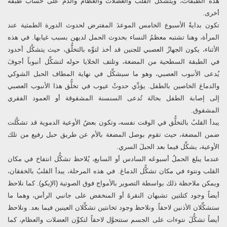
هذه الطبقات، ويتشكَّل القلبُ والعضلات والعظام والدم على حساب طبقة
أخرى.
تكون بدايةُ الأسبوع الخامس الموعدَ المفترض لحدوث الدورة الطمثية عند
المرأة، وهنا تشتبه معظمُ النساء بحدوث الحمل لديهن بسبب غيابها. في هذه
الأثناء، يكون الجهازُ العصبي للجنين قد أخذ لتوِّه بالتخلُّق، حيث يتشكَّل أخدود
في الطبقة السطحية من المضغة، وتلتف الخلايا حوله لتشكِّل أنبوباً أجوفَ
يُدعى الأنبوب العصبي، وهو ما سيشكِّل في نهاية المطاف الحبل الشوكي
والدماغ الخاصين بالطفل. يؤدِّي حدوثُ عيوب في تخلُّق هذا الأنبوب العصبي
إلى إصابة الطفل بحالة تُدعى السنسنة المشقوقة أو العمود الفقري
المشقوق.
يبدأ القلبُ بالتخلُّق في الوقت نفسه، وتكون بعضُ الأوعية الدموية قد تشكَّلت
ضمن المضغة، حيث تقوم بوصل المضغة بالأم عن طريق حبل رفيع من تلك
الأوعية، يشكِّل فيما بعد الحبلَ السري.
عندما يبلغ الحملُ أسبوعَه السادس أو السابع، يُلاحظ تشكُّل انتفاخ في مكان
القلب ونتوء في مكان تشكُّل الدماغ. في هذه المرحلة، يبدأ القلبُ بالخفقان،
ويمكن ملاحظة ذلك بواسطة التصوير بالأمواج فوق الصوتية (الإيكو). كما نلاحظ
أيضاً وجود كتلتين تشبهان النقرةَ أو المنخفض على جانبي الرأس، وهما ما
ستشكِّلان الأذنين لاحقاً. ونلاحظ وجود ثخانتين تشكِّلان العينين فيما بعد. ونلاحظ
أيضاً تشكُّلَ نتوءات على الجسم ستتحوَّل لاحقاً لتكوِّن العضلات والعظام، كما