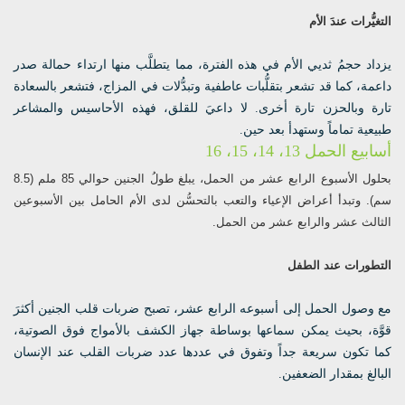
التغيُّرات عندَ الأم
يزداد حجمُ ثديي الأم في هذه الفترة، مما يتطلَّب منها ارتداء حمالة صدر
داعمة، كما قد تشعر بتقلُّبات عاطفية وتبدُّلات في المزاج، فتشعر بالسعادة
تارة وبالحزن تارة أخرى. لا داعيَ للقلق، فهذه الأحاسيس والمشاعر
طبيعية تماماً وستهدأ بعد حين.
أسابيع الحمل 13، 14، 15، 16
بحلول الأسبوع الرابع عشر من الحمل، يبلغ طولُ الجنين حوالي 85 ملم (8.5
سم). وتبدأ أعراض الإعياء والتعب بالتحسُّن لدى الأم الحامل بين الأسبوعين
الثالث عشر والرابع عشر من الحمل.
التطورات عند الطفل
مع وصول الحمل إلى أسبوعه الرابع عشر، تصبح ضربات قلب الجنين أكثرَ
قوَّة، بحيث يمكن سماعها بوساطة جهاز الكشف بالأمواج فوق الصوتية،
كما تكون سريعة جداً وتفوق في عددها عدد ضربات القلب عند الإنسان
البالغ بمقدار الضعفين.