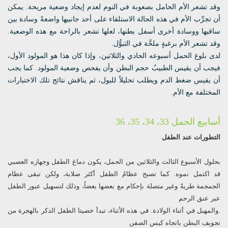
وقد تشعر الأم الحامل بصعوبة في النوم لعدم إيجاد وضعية مريحة. يمكن
أن تجرِّب الأم في هذه الحالة الاستلقاء على أحد جانبيها واضعةً وسادة بين
ساقيها ووسادة أخرى أسفل بطنها، لعلها تشعر بالراحة مع هذه الوضعية.
وقد تشعر الأم برغبةٍ ملحَّة في التبوُّل.
لدى بلوغ الحمل أسبوعه الحادي والثلاثين، وإذا كان هذا هو المولود الأول،
فيجب أن يقيس الطبيبُ حجم البطن وأن يفحص وضعية المولود. كما يجب
أن يقيس ضغط الدم ويطلب تحليلاً للبول، ثم يناقش نتائج تلك الاختبارات
المختلفة مع الأم.
أسابيع الحمل 33، 34، 35، 36
التطورات عند الطفل
بحلول الأسبوع الثالث والثلاثين من الحمل، يكون دماغ الطفل وجهازه العصبي
قد اكتمل نموه. كما تصبح عظامُ الطفل أكثر صلابة، ولكن تبقى عظام
الجمجمة طريةً وغير متصلة بإحكام مع بعضها بعضاً، وذلك لتسهيل عبور الطفل
عبر عنق الرحم
.والمهبل في أثناء الولادة. في هذه الأثناء، تبدأ خصيتا الطفل الذكر بالهجرة من
تجويف البطن باتجاه كيس الصفن