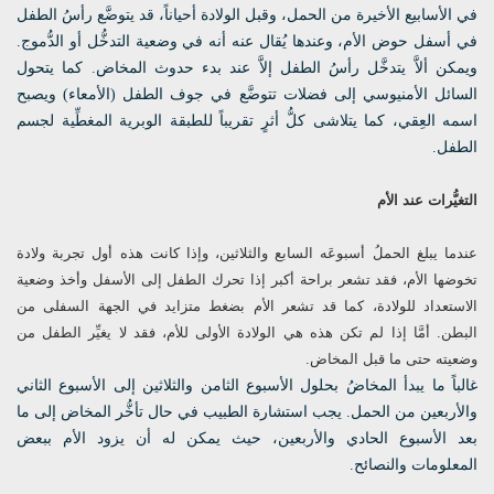
في الأسابيع الأخيرة من الحمل، وقبل الولادة أحياناً، قد يتوضَّع رأسُ الطفل
في أسفل حوض الأم، وعندها يُقال عنه أنه في وضعية التدخُّل أو الدُّموج.
ويمكن ألاَّ يتدخَّل رأسُ الطفل إلاَّ عند بدء حدوث المخاض. كما يتحول
السائل الأمنيوسي إلى فضلات تتوضَّع في جوف الطفل (الأمعاء) ويصبح
اسمه العِقي، كما يتلاشى كلُّ أثرٍ تقريباً للطبقة الوبرية المغطِّية لجسم
الطفل.
التغيُّرات عند الأم
عندما يبلغ الحملُ أسبوعَه السابع والثلاثين، وإذا كانت هذه أول تجربة ولادة
تخوضها الأم، فقد تشعر براحة أكبر إذا تحرك الطفل إلى الأسفل وأخذ وضعية
الاستعداد للولادة، كما قد تشعر الأم بضغط متزايد في الجهة السفلى من
البطن. أمَّا إذا لم تكن هذه هي الولادة الأولى للأم، فقد لا يغيِّر الطفل من
وضعيته حتى ما قبل المخاض.
غالباً ما يبدأ المخاضُ بحلول الأسبوع الثامن والثلاثين إلى الأسبوع الثاني
والأربعين من الحمل. يجب استشارة الطبيب في حال تأخُّر المخاض إلى ما
بعد الأسبوع الحادي والأربعين، حيث يمكن له أن يزود الأم ببعض
المعلومات والنصائح.