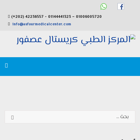
(+202) 42236557 - 01144441323 – 01006005720
info@asfourmedicalcenter.com