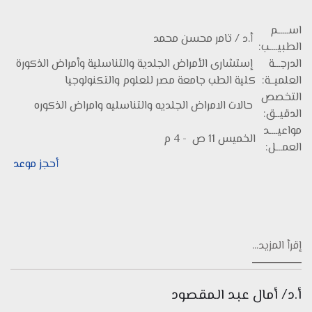
اســـــم
أ.د / تامر محسن محمد
الطبيــــب:
الدرجـــة
إستشارى الأمراض الجلدية والتناسلية وأمراض الذكورة
العلميــة:
كلية الطب جامعة مصر للعلوم والتكنولوجيا
التخصص
حالات الامراض الجلديه والتناسليه وامراض الذكوره
الدقيــق:
مواعيــــد
الخميس 11 ص - 4 م
العمـــل:
أحجز موعد
إقرأ المزيد...
أ.د/ أمال عبد المقصود