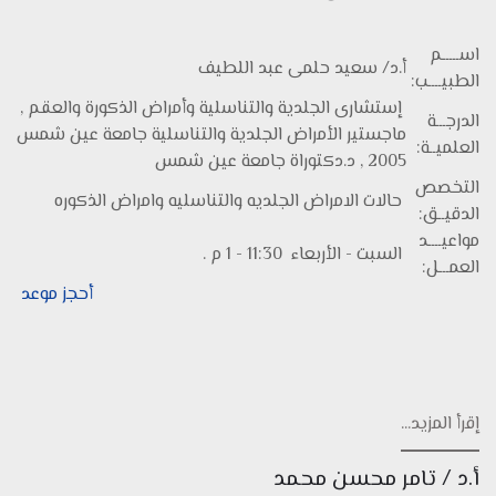
اســـــم
أ.د/ سعيد حلمى عبد اللطيف
الطبيــــب:
إستشارى الجلدية والتناسلية وأمراض الذكورة والعقم ,
الدرجـــة
ماجستير الأمراض الجلدية والتناسلية جامعة عين شمس
العلميــة:
2005 , د.دكتوراة جامعة عين شمس
التخصص
حالات الامراض الجلديه والتناسليه وامراض الذكوره
الدقيــق:
مواعيــــد
السبت - الأربعاء 11:30 - 1 م .
العمـــل:
أحجز موعد
إقرأ المزيد...
أ.د / تامر محسن محمد