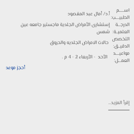
اســـــم
أ.د/ أمال عبد المقصود
الطبيــــب:
الدرجـــة
إستشارى الأمراض الجلدية ماجستير جامعه عين
العلميــة:
شمس
التخصص
حالات الامراض الجلديه والحروق
الدقيــق:
مواعيــــد
الأحد - الأربعاء 2 - 4 م .
العمـــل:
أحجز موعد
إقرأ المزيد...