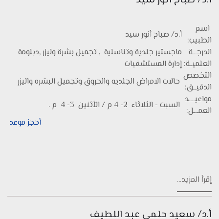
أ.د/ صباح أنور سيد
اسم
أ.د/ صباح أنور سيد
الطبيب:
الدرجـــة
ماجستير جلدية وتناسلية , تجميل بشرة وليزر ,دبلومة
العلميــة:
إدارة المستشفيات
التخصص
حالات الامراض الجلديه والحروق وتجميل البشره واليزر
الدقيــق:
مواعيــــد
السبت - الثلاثاء 2- 4 م / الأثنين 3- 4 م .
العمـــل:
أحجز موعد
إقرأ المزيد...
أ.د/ سعيد حلمى عبد اللطيف