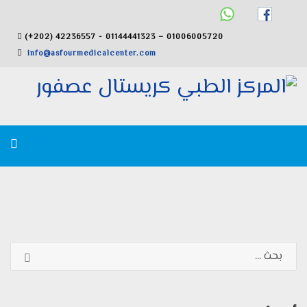
(+202) 42236557 - 01144441323 – 01006005720
info@asfourmedicalcenter.com